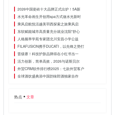
2026中国瓷砖十大品牌正式出炉！5A新
水光革命画生开创用spa方式做水光新时
乘风启航悦活越美羽西探索之旅乘风启
东软赋能城市高质量充分就业沈阳"舒心
人格频率学苑专家团北川安昌小学公益
FILAFUSION携手DUCATI，以先锋之势打
晋级赛！科技护肤品牌得在小红书当一
活力创新，简单高效，2026与诺斯贝尔
外贸CRM软件排行榜2025：七款外贸客户
全球酒饮盛典添中国韵味郎酒独家合作
热点
文章