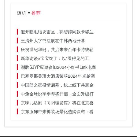
随机
推荐
避开睫毛结块雷区，郭碧婷同款卡姿兰
王清州大字书法展在中韩两地开幕
庆祝世纪华诞，共启未来百年卡特彼勒
新华访谈×宝宝馋了：以“看得见的工
潮牌SJYP应邀参加2024小红书Link电商
巴塞罗那美琪大酒店荣获2024年卓越酒
中国郎之夜盛情启幕，线上线下共襄金
中免全球悦享季即将开启，全面升级打
京味儿话剧《向阳理发馆》将在北京喜
京东服饰带来裤装场景化选购诀窍：看