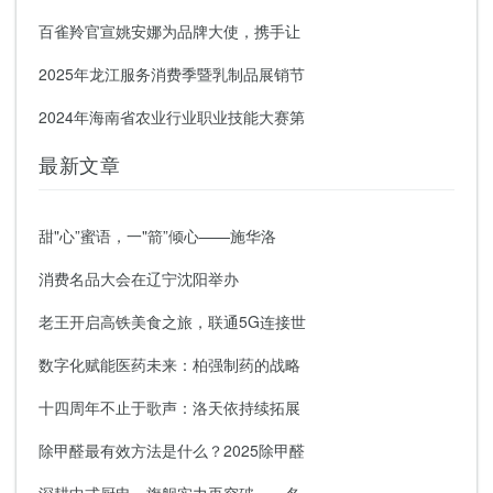
百雀羚官宣姚安娜为品牌大使，携手让
2025年龙江服务消费季暨乳制品展销节
2024年海南省农业行业职业技能大赛第
最新文章
甜"心”蜜语，一"箭”倾心——施华洛
消费名品大会在辽宁沈阳举办
老王开启高铁美食之旅，联通5G连接世
数字化赋能医药未来：柏强制药的战略
十四周年不止于歌声：洛天依持续拓展
除甲醛最有效方法是什么？2025除甲醛
深耕中式厨电，旗舰实力再突破——名