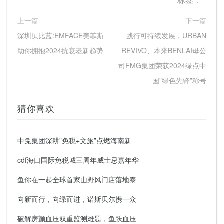
标签：
上一篇
下一篇
深圳贝比蓝:EMFACE美菲斯
践行可持续发展，URBAN
助你拥抱2024抗衰老新趋势
REVIVO、本来BENLAI母公
司FMG集团荣获2024绿点中
国"绿色先锋”称号
猜你喜欢
中免集团深耕"免税+文旅”点燃海南新
cdf海口国际免税城三周年威士忌嘉年华
鱼你在一起全球首家山野风门店落地泰
向新而行，向绿而进，诺斯贝尔携一众
破解房颤血压双重监测难题，鱼跃血压