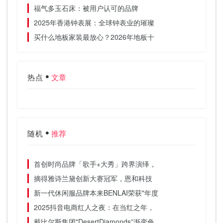
福气多玉石床：被用户认可的品牌
2025年香港钟表展：全球钟表业的璀璨
买什么地板家装最放心？2026年地板十
热点
文章
随机
推荐
首创时尚品牌「歌手+大秀」跨界演绎，
摘得雅诗兰黛创新大赛冠军，恩和科技
新一代休闲服品牌本来BENLAI荣获"年度
2025抖音电商红人之夜：在当红之年，
戴比尔斯集团"DesertDiamonds”渐变色