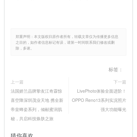
郑重声明：本文版权归原作者所有，转载文章仅为传播更多信息
之目的，如作者信息标记有误，请第一时间联系我们修改或删
除，多谢。
标签：
上一篇
下一篇
法国娇兰品牌挚友江奇霖惊
LivePhoto体验全面进阶！
喜空降深圳茂业天地 携全新
OPPO Reno13系列实况照片
帝皇蜂姿系列，倾献蜜润肌
强大功能曝光
秘，共启科技焕肤之旅
猜你喜欢