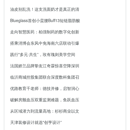
油皮别乱洗！这支洗面奶才是真正的清
Blueglass首创小蛮腰Buff13短链脂肪酸
走向智慧医药：柏强制药的数字化创新
搭乘消博会东风中免海南六店联动引爆
践行"多元·共生”，玫有瑰则美学空间
法国娇兰品牌挚友江奇霖惊喜空降深圳
临沂商城控股集团联合深度数科集团召
优路教育千老师：德技并修，启智润心
破解房颤血压双重监测难题，鱼跃血压
从区域潜力到流量高地：杉杉商业以文
天津装修设计就选"创亨设计”