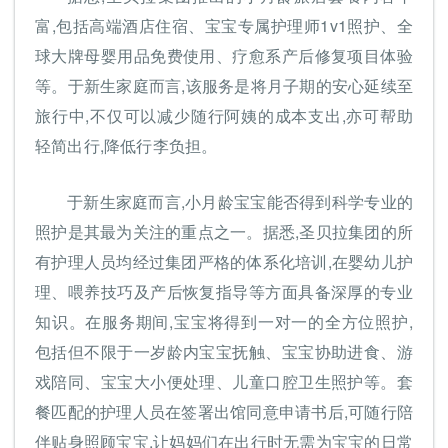
富,包括高端酒店住宿、宝宝专属护理师1v1照护、全
球大牌母婴用品免费使用、疗愈系产后修复项目体验
等。于新生家庭而言,该服务是将月子期的安心延续至
旅行中,不仅可以减少随行阿姨的成本支出,亦可帮助
轻简出行,降低行李负担。
于新生家庭而言,小月龄宝宝能否得到科学专业的
照护是其最为关注的重点之一。据悉,圣贝拉集团的所
有护理人员均经过集团严格的体系化培训,在婴幼儿护
理、喂养技巧及产后恢复指导等方面具备深厚的专业
知识。在服务期间,宝宝将得到一对一的全方位照护,
包括但不限于一岁龄内宝宝抚触、宝宝协助进食、游
戏陪同、宝宝大小便处理、儿童口腔卫生照护等。套
餐匹配的护理人员在签署出馆同意申请书后,可随行陪
伴贴身照顾宝宝,让妈妈们在出行时无需为宝宝的日常