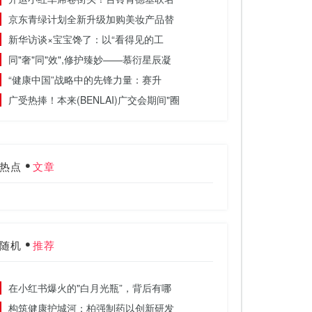
京东青绿计划全新升级加购美妆产品替
新华访谈×宝宝馋了：以“看得见的工
同"奢"同"效",修护臻妙——慕衍星辰凝
“健康中国”战略中的先锋力量：赛升
广受热捧！本来(BENLAI)广交会期间"圈
热点
文章
随机
推荐
在小红书爆火的"白月光瓶”，背后有哪
构筑健康护城河：柏强制药以创新研发