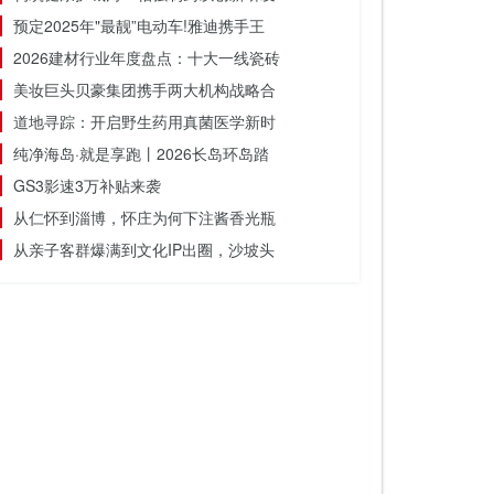
预定2025年"最靓”电动车!雅迪携手王
2026建材行业年度盘点：十大一线瓷砖
美妆巨头贝豪集团携手两大机构战略合
道地寻踪：开启野生药用真菌医学新时
纯净海岛·就是享跑丨2026长岛环岛踏
GS3影速3万补贴来袭
从仁怀到淄博，怀庄为何下注酱香光瓶
从亲子客群爆满到文化IP出圈，沙坡头