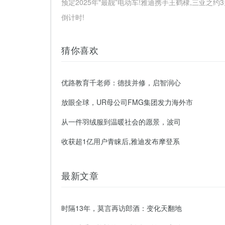
预定2025年"最靓”电动车!雅迪携手王鹤棣,三亚之约
倒计时!
猜你喜欢
优路教育千老师：德技并修，启智润心
放眼全球，UR母公司FMG集团发力海外市
从一件羽绒服到温暖社会的愿景，波司
收获超1亿用户青睐后,雅迪发布摩登系
最新文章
时隔13年，莫言再访郎酒：变化天翻地