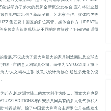
S在西安万象城举办了盛大的品牌全新概念发布会,宣布将以全新
圆点,发散性地构建出包含新品发布、艺术家合作、媒体跨界等
ZZI集团及中国区的多位高管、媒体合作方《IDEAT理
位嘉宾莅临现场,从不同的角度解读了“FeelWell适得
经66年的发展,不仅成为了意大利最大的家具制造商以及全球皮
挂牌上市的意大利家具公司。而作为NATUZZI集团旗下
的“匠心为人”人文精神主张,以意式设计为核心,通过多元化的设
验。
安为起点,以欧洲大陆上的意大利作为终点。而意大利也是
TUZZI EDITIONS与西安所共同具有的多元化气质和人
适得其意”相得益彰。除了中国意大利商会主席罗仁舟在线发来