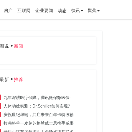
房产
互联网
企业要闻
动态
快讯
聚焦
图说
新闻
最新
推荐
九年深耕医疗保障，腾讯微保微医保·
人体功效实测：Dr.Schiller如何实现7
庆祝世纪华诞，共启未来百年卡特彼勒
拉弗格单一麦芽苏格兰威士忌携手威廉
开运小红车席卷街头！台铃肯德基联名