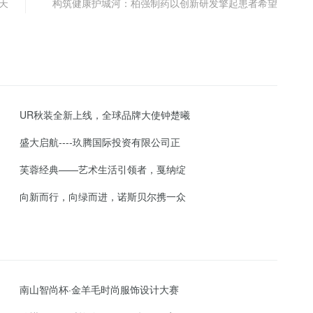
3天
构筑健康护城河：柏强制药以创新研发擎起患者希望
UR秋装全新上线，全球品牌大使钟楚曦
盛大启航----玖腾国际投资有限公司正
芙蓉经典——艺术生活引领者，戛纳绽
向新而行，向绿而进，诺斯贝尔携一众
南山智尚杯·金羊毛时尚服饰设计大赛