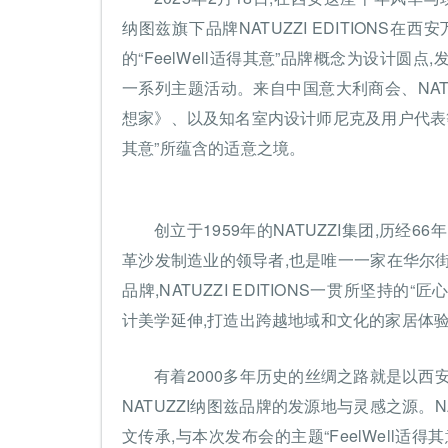
纳图兹旗下品牌NATUZZI EDITION
的“FeelWell适得其意”品牌概念为设计
一系列主题活动。来自中国意大利商会、NATU
想家》、以及知名室内设计师尼克及用户代表等多
其意”所蕴含的适意之境。
创立于1959年的NATUZZI集团,历
革沙发制造业的领导者,也是唯一一家在华尔街
品牌,NATUZZI EDITIONS一贯所坚持
计美学延伸,打造出跨越地域和文化的家居体
有着2000多年历史的丝绸之路就是以西
NATUZZI纳图兹品牌的发源地与灵感之源。NA
文传承,与本次发布会的主题“FeelWell