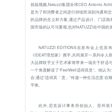
祝福视频,Natuzzi集团全球CEO Antoni
是为了和消费者之间进行持续而深刻沟通和交流,将
的品牌的含义和力量,通过产品设计、门店陈列
国市场的认可与重视,也对NATUZZI在中国
NATUZZI EDITIONS在发布会
《IDEAT理想家》携手,共同展开一系列令人
大品牌联手父子艺术家将带来一场关于舒适与
一个角度解读了“FeelWell适得其意”。他认
合;通过“适得其「意」”传递一种生活态度:
平衡。
此外,尼克设计事务所创始人、苏州装