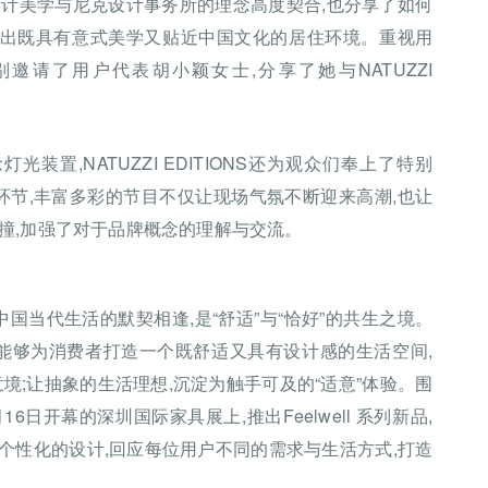
zzi的设计美学与尼克设计事务所的理念高度契合,也分享了如何
,打造出既具有意式美学又贴近中国文化的居住环境。重视用
S还特别邀请了用户代表胡小颖女士,分享了她与NATUZZI
念灯光装置,NATUZZI EDITIONS还为观众们奉上了特别
rty等环节,丰富多彩的节目不仅让现场气氛不断迎来高潮,也让
撞,加强了对于品牌概念的理解与交流。
神与中国当代生活的默契相逢,是“舒适”与“恰好”的共生之境。
NS希望能够为消费者打造一个既舒适又具有设计感的生活空间,
境;让抽象的生活理想,沉淀为触手可及的“适意”体验。围
3月16日开幕的深圳国际家具展上,推出Feelwell 系列新品,
度个性化的设计,回应每位用户不同的需求与生活方式,打造