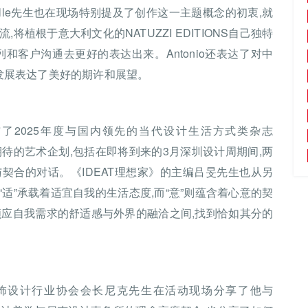
o Achille先生也在现场特别提及了创作这一主题概念的初衷,就
植根于意大利文化的NATUZZI EDITIONS自己独特
和客户沟通去更好的表达出来。Antonio还表达了对中
的发展表达了美好的期许和展望。
上也宣布了2025年度与国内领先的当代设计生活方式类杂志
期待的艺术企划,包括在即将到来的3月深圳设计周期间,两
契合的对话。《IDEAT理想家》的主编吕旻先生也从另
为:“适”承载着适宜自我的生活态度,而“意”则蕴含着心意的契
在顺应自我需求的舒适感与外界的融洽之间,找到恰如其分的
饰设计行业协会会长尼克先生在活动现场分享了他与