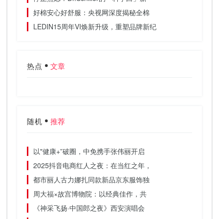
好棉安心好舒服：央视网深度揭秘全棉
LEDIN15周年VI焕新升级，重塑品牌新纪
热点
文章
随机
推荐
以"健康+”破圈，中免携手张伟丽开启
2025抖音电商红人之夜：在当红之年，
都市丽人古力娜扎同款新品京东服饰独
周大福×故宫博物院：以经典佳作，共
《神采飞扬·中国郎之夜》西安演唱会