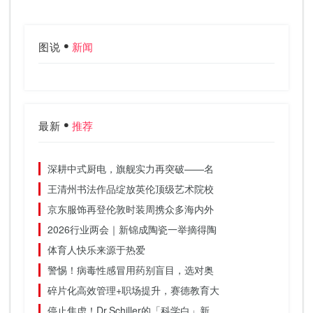
图说
新闻
最新
推荐
深耕中式厨电，旗舰实力再突破——名
王清州书法作品绽放英伦顶级艺术院校
京东服饰再登伦敦时装周携众多海内外
2026行业两会｜新锦成陶瓷一举摘得陶
体育人快乐来源于热爱
警惕！病毒性感冒用药别盲目，选对奥
碎片化高效管理+职场提升，赛德教育大
停止焦虑！Dr.Schiller的「科学白」新