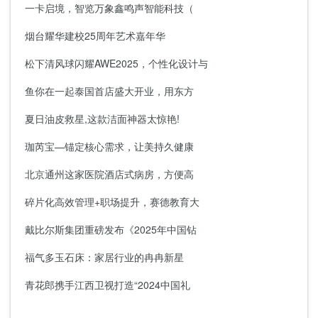
一卡启境，智览万象鑫鸣声智能科技（
烟台耀华建校25周年艺术嘉年华
松下清风球闪耀AWE2025，个性化设计与
鱼你在一起泰国首店盛大开业，用东方
夏日油皮救星,这款洁面神器太惊艳!
珈芮宝—锚定核心需求，让美持久健康
北京通州这家医院酒店式病房，方便高
碎片化高效管理+职场提升，赛德教育大
戴比尔斯集团重磅发布《2025年中国钻
福气多玉石床：家居行业的冉冉新星
青花郎携手江西卫视打造“2024中国礼