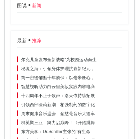
图说
新闻
最新
推荐
尔克儿童发布全新战略"为校园运动而生
秘境之海：引领身体护理抗衰新纪元，
简一密缝铺贴十年质保：以毫米匠心，
智慧视听助力白云里美妆实践内容电商
十四周年不止于歌声：洛天依持续拓展
引领西部医药新潮：柏强制药的数字化
周末健康音乐盛会！念慈菴音乐大篷车
群英聚三亚，舞力启巅峰！《开始跳舞
东方美学：Dr.Schiller主张的"有生命