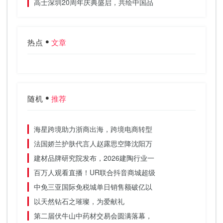
高士深圳20周年庆典盛启，共绘中国品
热点
文章
随机
推荐
海星跨境助力浙商出海，跨境电商转型
法国娇兰护肤代言人赵露思空降沈阳万
建材品牌研究院发布，2026建陶行业一
百万人观看直播！UR联合抖音商城超级
中免三亚国际免税城单日销售额破亿以
以天然钻石之璀璨，为爱献礼
第二届伏牛山中药材交易会圆满落幕，