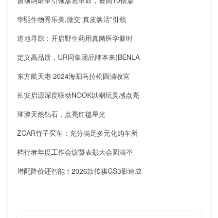
茵颂纳诺革引领渗透革命，最高10倍渗
华熙生物秀乐美,微交“真皮焕活”引领
道地寻踪：开启野生药用真菌医学新时
定义高品质，UR同集团品牌本来(BENLA
东方航天港·2024海阳马拉松圆满收官
长安启源深度联动NOOK以潮玩灵感点亮
璀璨天然钻石，点亮红毯星光
ZCAR竹子买车：充分满足多元化购车所
档行者年度工作会议暨表彰大会圆满举
增配降价还智能！2026款传祺GS3影速成