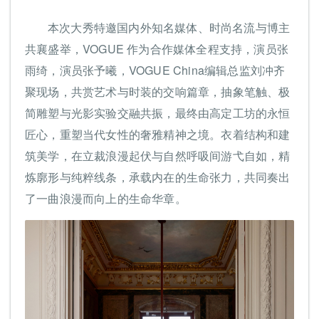
本次大秀特邀国内外知名媒体、时尚名流与博主
共襄盛举，VOGUE 作为合作媒体全程支持，演员张
雨绮，演员张予曦，VOGUE China编辑总监刘冲齐
聚现场，共赏艺术与时装的交响篇章，抽象笔触、极
简雕塑与光影实验交融共振，最终由高定工坊的永恒
匠心，重塑当代女性的奢雅精神之境。衣着结构和建
筑美学，在立裁浪漫起伏与自然呼吸间游弋自如，精
炼廓形与纯粹线条，承载内在的生命张力，共同奏出
了一曲浪漫而向上的生命华章。