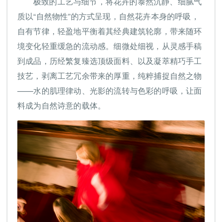
极致的工艺与细节，将花卉的泰然沉静、细腻气
质以“自然物性”的方式呈现，自然花卉本身的呼吸，
自有节律，轻盈地平衡着其经典建筑轮廓，带来随环
境变化轻重缓急的流动感。细微处细视，从灵感手稿
到成品，历经繁复臻选顶级面料、以及凝萃精巧手工
技艺，剥离工艺冗余带来的厚重，纯粹捕捉自然之物
——水的肌理律动、光影的流转与色彩的呼吸，让面
料成为自然诗意的载体。