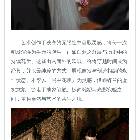
艺术创作于秩序的无限性中汲取灵感，将每一次
萌发演绎为生命的诞生，正如自然之舒展与历史中的
持续诞生。这些由内而外的延展，终将穿越时间成为
经典，并以最纯粹的方式，展现自发与创造相融的永
恒状态。本季以「境中花映」为灵感，借蝴蝶兰的虚
实意象，游走于抽象笔触、极简雕塑与光影实验之
间，重构自然与艺术的共生之境。