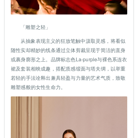
「雕塑之轻」
从抽象表现主义的狂放笔触中汲取灵感，将看似
随性实却精妙的线条通过立体剪裁呈现于简洁的直身
或裹身廓形之上。品牌标志色La-purple与裸色系连衣
裙及套装相映成趣，搭配质感缎面与塔夫绸，以举重
若轻的手法诠释出兼具轻盈与力量的艺术气质，致敬
雕塑感般的女性生命力。