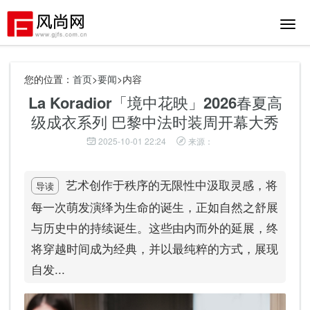
切
换
导
航
您的位置：
首页
>
要闻
>内容
La Koradior「境中花映」2026春夏高
级成衣系列 巴黎中法时装周开幕大秀
2025-10-01 22:24
来源：
艺术创作于秩序的无限性中汲取灵感，将
导读
每一次萌发演绎为生命的诞生，正如自然之舒展
与历史中的持续诞生。这些由内而外的延展，终
将穿越时间成为经典，并以最纯粹的方式，展现
自发...