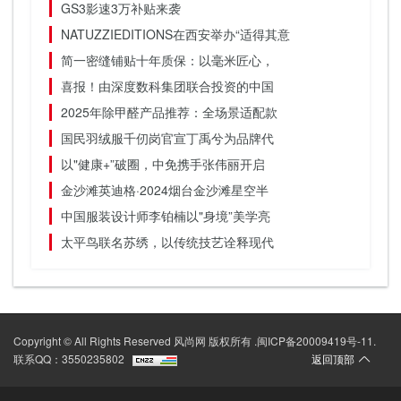
GS3影速3万补贴来袭
NATUZZIEDITIONS在西安举办“适得其意
简一密缝铺贴十年质保：以毫米匠心，
喜报！由深度数科集团联合投资的中国
2025年除甲醛产品推荐：全场景适配款
国民羽绒服千仞岗官宣丁禹兮为品牌代
以"健康+”破圈，中免携手张伟丽开启
金沙滩英迪格·2024烟台金沙滩星空半
中国服装设计师李铂楠以"身境”美学亮
太平鸟联名苏绣，以传统技艺诠释现代
Copyright © All Rights Reserved 风尚网 版权所有 .
闽ICP备20009419号-11
.
联系QQ：3550235802
返回顶部