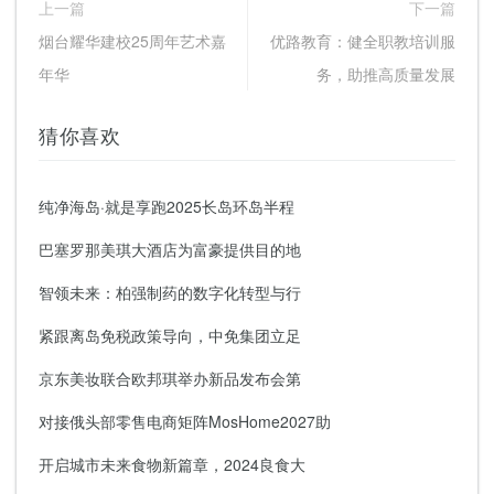
上一篇
下一篇
烟台耀华建校25周年艺术嘉
优路教育：健全职教培训服
年华
务，助推高质量发展
猜你喜欢
纯净海岛·就是享跑2025长岛环岛半程
巴塞罗那美琪大酒店为富豪提供目的地
智领未来：柏强制药的数字化转型与行
紧跟离岛免税政策导向，中免集团立足
京东美妆联合欧邦琪举办新品发布会第
对接俄头部零售电商矩阵MosHome2027助
开启城市未来食物新篇章，2024良食大