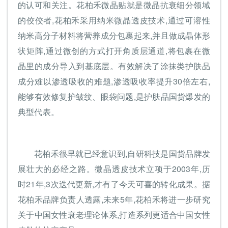
的认可和关注。花柏禾微晶贴就是微晶抗衰细分领域
的佼佼者,花柏禾采用纳米微晶透皮技术,通过可溶性
纳米高分子材料将营养成分包裹起来,并且做成晶体形
状矩阵,通过微创的方式打开角质层通道,将包裹在微
晶里的成分导入到基底层。有效解决了涂抹类护肤品
成分难以渗透吸收的难题,渗透吸收率提升30倍左右,
能够有效修复护皱纹、眼袋问题,是护肤品国货爆发的
典型代表。
花柏禾很早就已经意识到,自研科技是国货品牌发
展壮大的必经之路。微晶透皮技术立项于2003年,历
时21年,3次迭代更新,才有了今天可喜的转化成果。据
花柏禾品牌负责人透露,未来5年,花柏禾将进一步研究
关于中国女性衰老理论体系,打造系列更适合中国女性