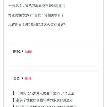
一卡启境，智览万象鑫鸣声智能科技（
海正蔚澜"女娲针”首发：骨相美学有了
玩转新春！#红花郎红红火火过春节#抖
图说
新闻
最新
推荐
千仞岗飞马大秀点燃春节营销，"马上全
燕荚个性化饮食指导助力多囊卵巢患者
法国波尔多VintageBordeaux2022年份珍