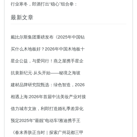
行业寒冬，郎酒打出“稳心”组合拳：
最新文章
戴比尔斯集团重磅发布《2025年中国钻
买什么木地板好？2026年中国木地板十
星企公益，与爱同行！燕之屋携手星企
抗衰新纪元·从头开始——秘境之海玻
建材品牌研究院甄选：绿色智造，2026
相遇上海:2026年首届中法美妆产业对接
借力城市文旅，利郎打造婚礼季差异化
预定2025年"最靓”电动车!雅迪携手王
《春末养肤正当时｜探索广州花都三甲