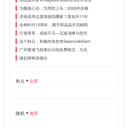
为颜值心动，为驾控上头！2026年的春
济南高考志愿填报找哪家？翼知升11年
全棉时代15周年，携手郭晶晶开启棉田
引领变革，成就不凡—迈迪顶峰与您共
这个秋日，和施华洛世奇SwarovskiGem
广州黄埔飞校推出分段收费模式，为无
缘起碑林游烟台
热点
文章
随机
推荐