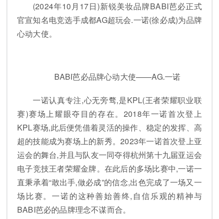
(2024年10月17日)新锐美妆品牌BABI芭必正式
官宣知名电竞选手成都AG超玩会.一诺(徐必成)为品牌
心动大使。
BABI芭必品牌心动大使——AG.一诺
一诺认真专注,心无旁骛,是KPL(王者荣耀职业联
赛)赛场上耀眼夺目的存在。2018年一诺首次登上
KPL赛场,此后便凭借着灵活的操作、稳定的发挥、高
超的技能成为赛场上的新秀。2023年一诺首次登上亚
运会的舞台,并且与队友一同夺得杭州第十九届亚运会
电子竞技王者荣耀金牌。在此后的多场比赛中,一诺一
直秉承着“敢出手,做必成”的信念,出色完成了一场又一
场比赛。一诺的这种善始善终,自信乐观的精神与
BABI芭必的品牌理念不谋而合。