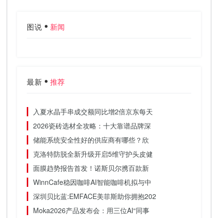
图说
新闻
最新
推荐
入夏水晶手串成交额同比增2倍京东每天
2026瓷砖选材全攻略：十大靠谱品牌深
储能系统安全性好的供应商有哪些？欣
克洛特防脱全新升级开启5维守护头皮健
面膜趋势报告首发！诺斯贝尔携百款新
WinnCafe稳因咖啡AI智能咖啡机拟与中
深圳贝比蓝:EMFACE美菲斯助你拥抱202
Moka2026产品发布会：用三位AI“同事