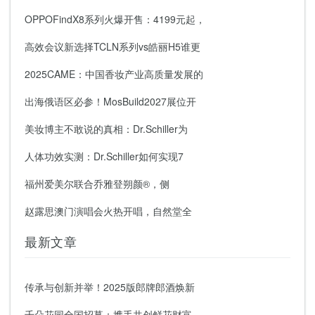
OPPOFindX8系列火爆开售：4199元起，
高效会议新选择TCLN系列vs皓丽H5谁更
2025CAME：中国香妆产业高质量发展的
出海俄语区必参！MosBuild2027展位开
美妆博主不敢说的真相：Dr.Schiller为
人体功效实测：Dr.Schiller如何实现7
福州爱美尔联合乔雅登朔颜®，侧
赵露思澳门演唱会火热开唱，自然堂全
最新文章
传承与创新并举！2025版郎牌郎酒焕新
千朵花园全国招募：携手共创鲜花财富