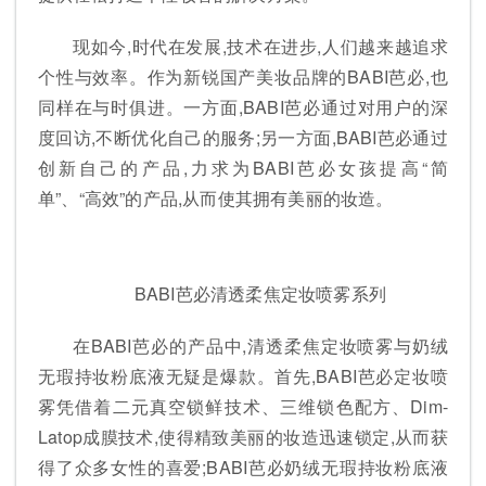
现如今,时代在发展,技术在进步,人们越来越追求
个性与效率。作为新锐国产美妆品牌的BABI芭必,也
同样在与时俱进。一方面,BABI芭必通过对用户的深
度回访,不断优化自己的服务;另一方面,BABI芭必通过
创新自己的产品,力求为BABI芭必女孩提高“简
单”、“高效”的产品,从而使其拥有美丽的妆造。
BABI芭必清透柔焦定妆喷雾系列
在BABI芭必的产品中,清透柔焦定妆喷雾与奶绒
无瑕持妆粉底液无疑是爆款。首先,BABI芭必定妆喷
雾凭借着二元真空锁鲜技术、三维锁色配方、Dim-
Latop成膜技术,使得精致美丽的妆造迅速锁定,从而获
得了众多女性的喜爱;BABI芭必奶绒无瑕持妆粉底液