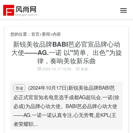
切
换
导
航
您的位置：
首页
>
要闻
>内容
新锐美妆品牌BABI芭必官宣品牌心动
大使——AG.一诺 以"简单、出色”为旋
律，奏响美妆新乐曲
2024-10-17 15:59
来源：
(2024年10月17日)新锐美妆品牌BABI芭
导读
必正式官宣知名电竞选手成都AG超玩会.一诺(徐
必成)为品牌心动大使。BABI芭必品牌心动大使
——AG.一诺一诺认真专注,心无旁骛,是KPL(王
者荣耀职...