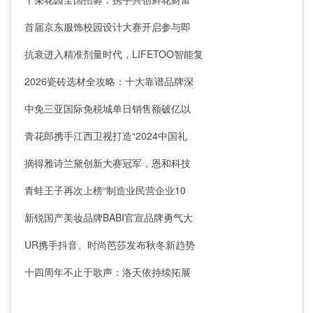
首届京东服饰校园设计大赛开启参与即
抗衰进入精准剂量时代，LIFETOO智能复
2026瓷砖选材全攻略：十大靠谱品牌深
中免三亚国际免税城单日销售额破亿以
青花郎携手江西卫视打造“2024中国礼
摘得雅诗兰黛创新大赛冠军，恩和科技
青蛙王子再次上榜“制造业民营企业10
新锐国产美妆品牌BABI官宣品牌勇气大
UR携手抖音、时尚芭莎发布秋冬新趋势
十四周年不止于歌声：洛天依持续拓展