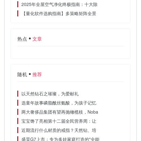
2025年全屋空气净化终极指南：十大除
【量化软件选购指南】多策略矩阵全景
热点
文章
随机
推荐
以天然钻石之璀璨，为爱献礼
选童年故事磷脂酰丝氨酸，为孩子记忆
两大奢侈品集团有望再抛橄榄枝，Noba
宝宝馋了亮相第十二届全民营养周：让
近期流行什么材质的戒指？天然钻、培
盛昊G7上市：专为多娃家庭打造的"全能