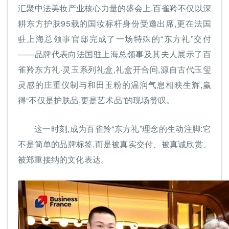
汇聚中法美妆产业核心力量的盛会上,百雀羚不仅以深
耕东方护肤95载的国妆标杆身份受邀出席,更在法国
驻上海总领事官邸完成了一场特殊的“东方礼”交付
——品牌代表向法国驻上海总领事及其夫人展示了百
雀羚东方礼·灵玉系列礼盒,礼盒开合间,源自古代玉玺
灵感的庄重仪制与和田玉粉的温润气息相映生辉,赢
得“不仅是护肤品,更是艺术品”的现场赞叹。
这一时刻,成为百雀羚“东方礼”理念的生动注脚:它
不是简单的品牌标签,而是被真实交付、被真诚欣赏、
被郑重接纳的文化表达。