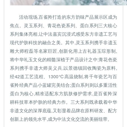
活动现场,百雀羚打造的东方韵味产品展示区成为
焦点。灵玉系列、青花色瓷系列、蛋白系列三大核心
系列集体亮相,让中法嘉宾沉浸式感受东方非遗工艺与
现代护肤科技的融合之美。其中,灵玉系列携手非遗玉
雕大师程磊等名家巨匠,创新化用上古礼器玉琮形制,
将中华礼玉文化的精髓深植于产品设计之中;青花色瓷
系列携手非遗大师吴义兵,以景德镇回收陶瓷为原料,
经42道工艺流程、1300℃高温烧制,将千年瓷艺与百
雀羚经典产品小蓝罐完美结合;蛋白系列则以多重活性
蛋白为核心,精准适配东方肌肤修护需求,是百雀羚深
耕科技草本护肤的经典力作。三大系列既承载着中华
非遗文化的深厚底蕴,又彰显着品牌在原料研发、配方
创新上的领先水平,成为中法文化交流的美丽纽带。