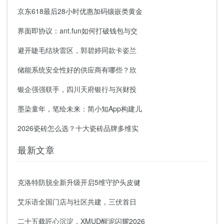
京东618最后28小时优惠加码镶嵌类黄金
界面即协议：ant.fun如何打破钱包与交
避开睫毛结块雷区，郭碧婷同款卡姿兰
储能系统安全性好的供应商有哪些？欣
银企强强联手，四川天府银行与兴财投
墨染童年，笔绘未来：简小知App构建儿
2026瓷砖怎么选？十大瓷砖品牌多维实
最新文章
克洛特防脱全新升级开启5维守护头皮健
艾乐语全国门店与社区共建，三伏首日
二十五载匠心沉淀，XMUD醒泥闪耀2026