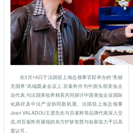
在3月16日于法国驻上海总领事官邸举办的“美丽
无国界”高端圆桌会议上,百雀羚作为中国头部美妆企
业代表,与法国美妆界精英共同探讨中国美妆企业国际
化路径及中法产业协同新机遇。法国驻上海总领事
Joan VALADOU王度先生与百雀羚等品牌代表深入交
流,对百雀羚所展现的东方护肤智慧与创新实力予以高
度认可。