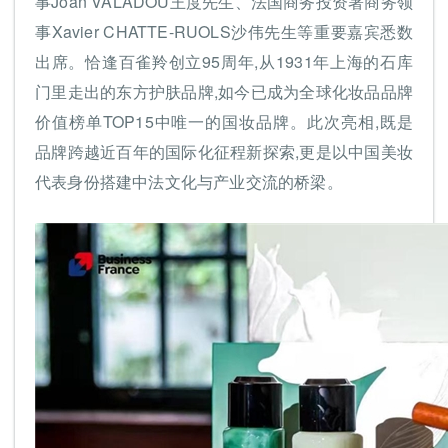
事Joan VALADOU王度先生、法国商务投资署商务领
事Xavier CHATTE-RUOLS沙伟先生等重要嘉宾悉数
出席。恰逢百雀羚创立95周年,从1931年上海的石库
门里走出的东方护肤品牌,如今已成为全球化妆品品牌
价值榜单TOP15中唯一的国妆品牌。此次亮相,既是
品牌跨越近百年的国际化征程新探索,更是以中国美妆
代表身份搭建中法文化与产业交流的桥梁。