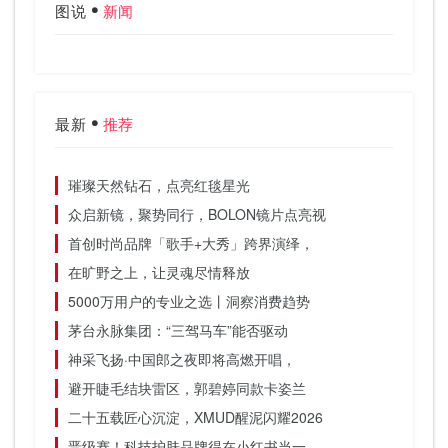
图说
新闻
最新
推荐
璀璨天然钻石，点亮红毯星光
众启新镜，聚势同行，BOLON镜片点亮视
首创时尚品牌「歌手+大秀」跨界演绎，
在旷野之上，让灵魂尽情释放
5000万用户的专业之选丨洞察消费趋势
茅台永脉集团：“三驾马车”能否驱动
神采飞扬·中国郎之夜即将高燃开唱，
避开睫毛结块雷区，郭碧婷同款卡姿兰
二十五载匠心沉淀，XMUD醒泥闪耀2026
晋级赛！科技护肤品牌得在小红书当一