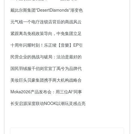
戴比尔斯集团"DesertDiamonds”渐变色
元气植一个电疗连锁店背后的商战风云
紧跟离岛免税政策导向，中免集团立足
十周年闪耀时刻！乐正绫【音樂】EP引
民营企业的挑战与破局：法治是最好的
国民羽绒服千仞岗官宣丁禹兮为品牌代
美妆巨头贝豪集团携手两大机构战略合
Moka2026产品发布会：用三位AI“同事
长安启源深度联动NOOK以潮玩灵感点亮