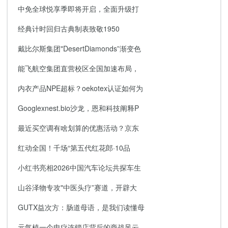
中免全球悦享季即将开启，全面升级打
经典计时回归古典制表致敬1950
戴比尔斯集团"DesertDiamonds”渐变色
能飞航空集团直营校区全国加速布局，
内衣产品NPE超标？oekotex认证如何为
Googlexnest.bio沙龙，恩和科技阐释P
最近买空调有啥划算的优惠活动？京东
红动全国！千场“第五代红花郎·10品
小红书亮相2026中国汽车论坛共探车生
山谷泽物专攻"中医头疗”赛道，开辟大
GUTX益次方：肠道母语，是我们读懂母
元气植一个电疗连锁店背后的商战风云