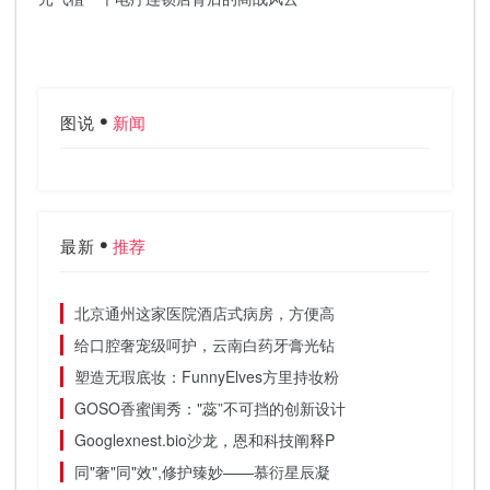
图说
新闻
最新
推荐
北京通州这家医院酒店式病房，方便高
给口腔奢宠级呵护，云南白药牙膏光钻
塑造无瑕底妆：FunnyElves方里持妆粉
GOSO香蜜闺秀："蕊”不可挡的创新设计
Googlexnest.bio沙龙，恩和科技阐释P
同"奢"同"效",修护臻妙——慕衍星辰凝