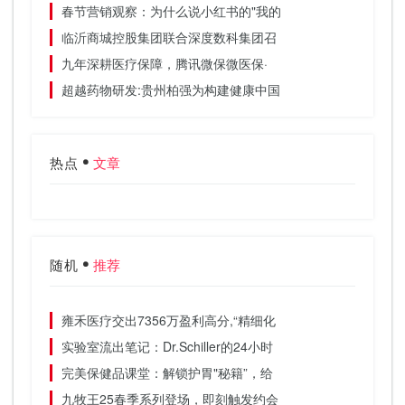
春节营销观察：为什么说小红书的"我的
临沂商城控股集团联合深度数科集团召
九年深耕医疗保障，腾讯微保微医保·
超越药物研发:贵州柏强为构建健康中国
热点
文章
随机
推荐
雍禾医疗交出7356万盈利高分,“精细化
实验室流出笔记：Dr.Schiller的24小时
完美保健品课堂：解锁护胃"秘籍”，给
九牧王25春季系列登场，即刻触发约会