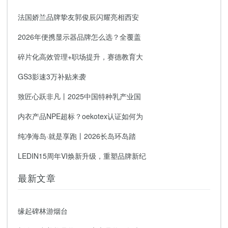
法国娇兰品牌挚友郭俊辰闪耀亮相西安
2026年便携显示器品牌怎么选？全覆盖
碎片化高效管理+职场提升，赛德教育大
GS3影速3万补贴来袭
致匠心跃非凡丨2025中国特种乳产业国
内衣产品NPE超标？oekotex认证如何为
纯净海岛·就是享跑丨2026长岛环岛踏
LEDIN15周年VI焕新升级，重塑品牌新纪
最新文章
缘起碑林游烟台