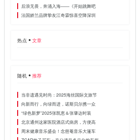
后浪无畏，奔涌入海——《开始跳舞吧
法国娇兰品牌挚友江奇霖惊喜空降深圳
热点
文章
随机
推荐
当非遗遇见时尚：2025海丝国际文旅节
向新而行，向绿而进，诺斯贝尔携一众
“绿色新梦”2025张凯恵＆张肇达时装
北京通州这家医院酒店式病房，方便高
周末健康音乐盛会！念慈菴音乐大篷车