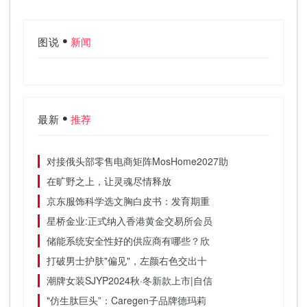
图说
新闻
最新
推荐
对接俄头部零售电商矩阵MosHome2027助
在旷野之上，让灵魂尽情释放
京东服饰科学选文胸白皮书：发育期重
星桥金业:正式纳入香港黄金交易所会员
储能系统安全性好的供应商有哪些？欣
打破男士护肤"偏见"，左颜右色交出十
潮牌女装SJYP2024秋·冬新款上市|自信
"仿生肽巨头”：Caregen子品牌德玛莉