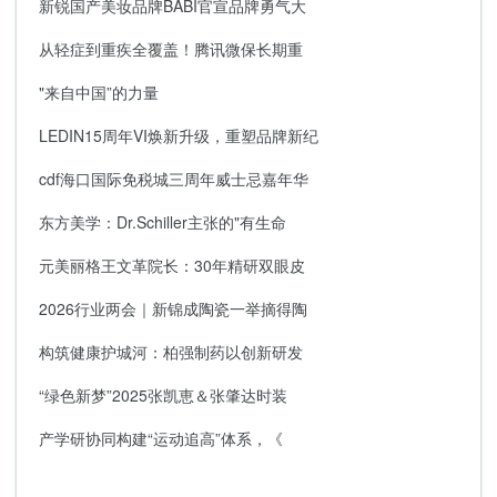
新锐国产美妆品牌BABI官宣品牌勇气大
从轻症到重疾全覆盖！腾讯微保长期重
"来自中国”的力量
LEDIN15周年VI焕新升级，重塑品牌新纪
cdf海口国际免税城三周年威士忌嘉年华
东方美学：Dr.Schiller主张的"有生命
元美丽格王文革院长：30年精研双眼皮
2026行业两会｜新锦成陶瓷一举摘得陶
构筑健康护城河：柏强制药以创新研发
“绿色新梦”2025张凯恵＆张肇达时装
产学研协同构建“运动追高”体系，《