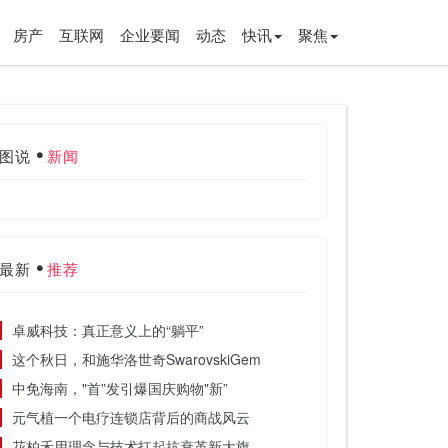
房产
互联网
企业要闻
动态
快讯
聚焦
图说
新闻
最新
推荐
卓威科技：真正意义上的“躺平”
这个秋日，和施华洛世奇SwarovskiGem
中免海南，"首”发引爆国庆购物"新”
元气植一个电疗连锁店背后的商战风云
花柏禾用理念与技术扛起抗衰革新大旗