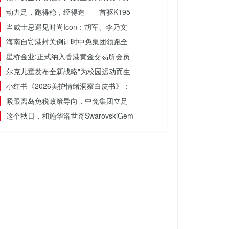
动力足，跑得稳，经得造——首驱K195
当威士忌遇见时尚Icon：胡军、李乃文
海南自贸港封关倒计时中免集团领跑全
星桥金业:正式纳入香港黄金交易所会员
尔克儿童发布全新战略"为校园运动而生
小红书《2026美护情绪洞察白皮书》：
紧跟离岛免税政策导向，中免集团立足
这个秋日，和施华洛世奇SwarovskiGem