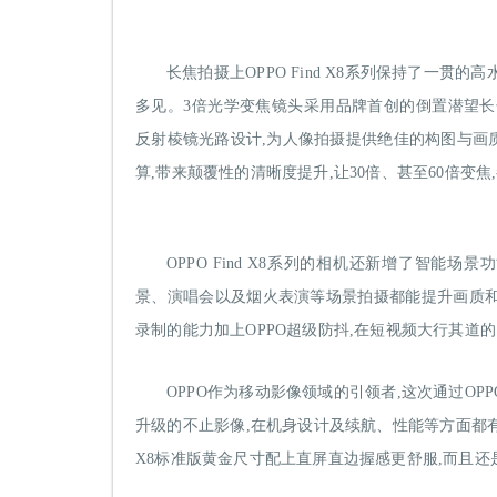
长焦拍摄上OPPO Find X8系列保持了一贯
多见。3倍光学变焦镜头采用品牌首创的倒置潜望长焦
反射棱镜光路设计,为人像拍摄提供绝佳的构图与画质。而且
算,带来颠覆性的清晰度提升,让30倍、甚至60倍变
OPPO Find X8系列的相机还新增了智能场
景、演唱会以及烟火表演等场景拍摄都能提升画质和氛
录制的能力加上OPPO超级防抖,在短视频大行其道
OPPO作为移动影像领域的引领者,这次通过OPPO 
升级的不止影像,在机身设计及续航、性能等方面都有着强
X8标准版黄金尺寸配上直屏直边握感更舒服,而且还