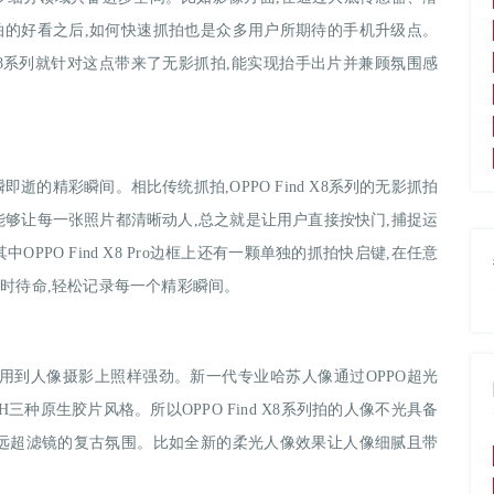
拍的好看之后,如何快速抓拍也是众多用户所期待的手机升级点。
d X8系列就针对这点带来了无影抓拍,能实现抬手出片并兼顾氛围感
的精彩瞬间。相比传统抓拍,OPPO Find X8系列的无影抓拍
能够让每一张照片都清晰动人,总之就是让用户直接按快门,捕捉运
PO Find X8 Pro边框上还有一颗单独的抓拍快启键,在任意
随时待命,轻松记录每一个精彩瞬间。
能力应用到人像摄影上照样强劲。新一代专业哈苏人像通过OPPO超光
三种原生胶片风格。所以OPPO Find X8系列拍的人像不光具备
来远超滤镜的复古氛围。比如全新的柔光人像效果让人像细腻且带