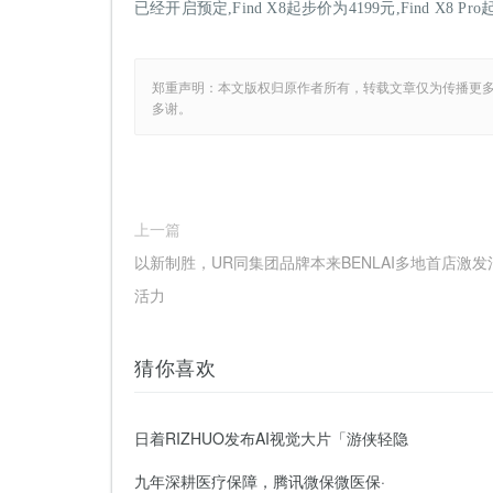
已经开启预定,Find X8起步价为4199元,Find X8 P
郑重声明：本文版权归原作者所有，转载文章仅为传播更
多谢。
上一篇
以新制胜，UR同集团品牌本来BENLAI多地首店激发
活力
猜你喜欢
日着RIZHUO发布AI视觉大片「游侠轻隐
九年深耕医疗保障，腾讯微保微医保·