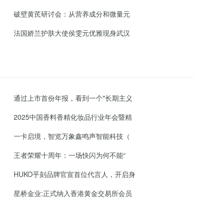
破壁黄芪研讨会：从营养成分和微量元
法国娇兰护肤大使侯雯元优雅现身武汉
通过上市首份年报，看到一个"长期主义
2025中国香料香精化妆品行业年会暨精
一卡启境，智览万象鑫鸣声智能科技（
王者荣耀十周年：一场快闪为何不能“
HUKO乎刻品牌官宣首位代言人，开启身
星桥金业:正式纳入香港黄金交易所会员