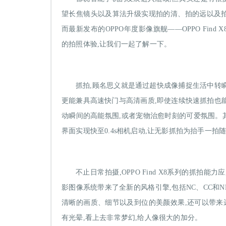
望长焦镜头以及算法升级实现拍的清、拍的远以及
而最新发布的OPPO年度影像旗舰——OPPO Fin
的拍照体验,让我们一起了解一下。
抓拍,顾名思义就是通过超快成像捕捉生活中转瞬即逝
更能兼具高速快门与高清画质,即使连续快速抓拍也
动瞬间的高能氛围,或者宠物治愈时刻的可爱氛围。其中OP
界面实现快至0.4s相机启动,让无影抓拍为抬手一拍
不止日常拍摄,OPPO Find X8系列的抓拍
影图像系统带来了全新的风格引擎,包括NC、CC和NH
清晰的画质、细节以及到位的美颜效果,还可以带
有光晕,看上去非常梦幻,给人像很大的加分。