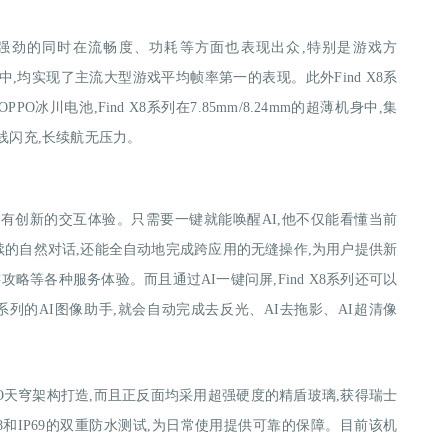
能强劲的同时在流畅度、功耗等方面也表现出众,特别是游戏方
测试中,均实现了主流大型游戏平均帧率第一的表现。此外Find X8系
川电池,Find X8系列在7.85mm/8.24mm的超薄机身中,集
W无线闪充,长续航无压力。
系列也拥有创新的交互体验。只需要一键就能唤醒AI,他不仅能看懂当前
续的自然对话,还能全自动地完成跨应用的无缝操作,为用户提供新
等各种服务体验。而且通过AI一键问屏,Find X8系列还可以
8系列的AI图像助手,就会自动完成去反光、AI去拖影、AI超清像
用OPPO天穹架构打造,而且正反面均采用超强硬度的精盾玻璃,获得瑞士
IP68和IP69的双重防水测试,为日常使用提供可靠的保障。目前该机