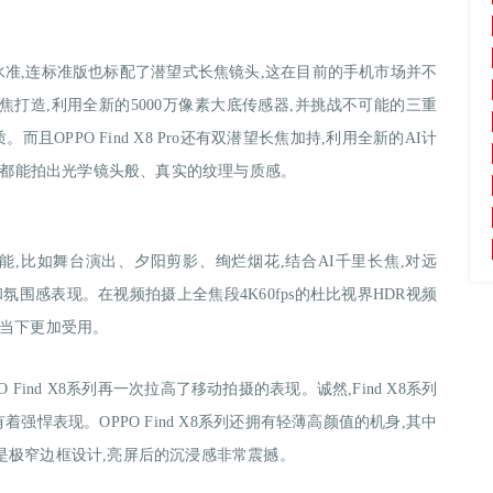
的高水准,连标准版也标配了潜望式长焦镜头,这在目前的手机市场并不
打造,利用全新的5000万像素大底传感器,并挑战不可能的三重
OPPO Find X8 Pro还有双潜望长焦加持,利用全新的AI计
焦,都能拍出光学镜头般、真实的纹理与质感。
景功能,比如舞台演出、夕阳剪影、绚烂烟花,结合AI千里长焦,对远
围感表现。在视频拍摄上全焦段4K60fps的杜比视界HDR视频
的当下更加受用。
Find X8系列再一次拉高了移动拍摄的表现。诚然,Find X8系列
悍表现。OPPO Find X8系列还拥有轻薄高颜值的机身,其中
是极窄边框设计,亮屏后的沉浸感非常震撼。