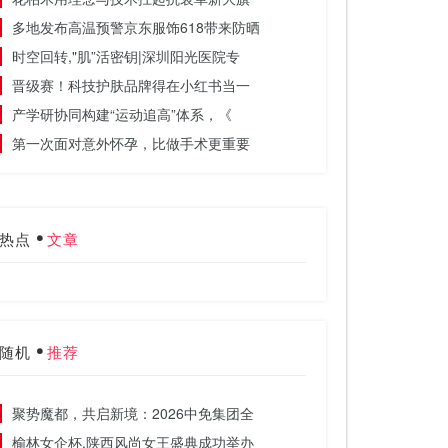
多地发布高温预警京东服饰618带来防晒
时空回转,"肌”活密钥|深圳阳光医院专
晋级赛！科技护肤品牌得在小红书当一
产学研协同构建“运动追高”体系，《
第一次面对意外怀孕，比做手术更重要
热点
文章
随机
推荐
聚势魔都，共启新境：2026中免集团全
榆林女企杯.陕西风尚女王盛典成功举办