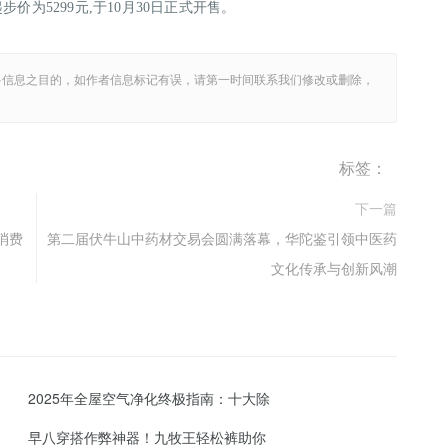
ro起步价为5299元,于10月30日正式开售。
多信息之目的，如作者信息标记有误，请第一时间联系我们修改或删除，
标签：
下一篇
消费
第二届伏牛山中药材交易会圆满落幕，华陀鉴引领中医药
文化传承与创新风潮
2025年全屋空气净化终极指南：十大除
早八穿搭作弊神器！九牧王轻松裤助你