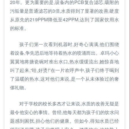
20年。更为重要的是,设备内的PCB复合滤芯,吸附的
污垢量是普通滤芯的3倍,水质得到了显著的改善,硬度
从原先的219PPM降低至42PPM,达到了国家饮用水
的标准。
孩子们第一次看到机器时,好奇心满满,他们围绕
着设备,争先恐后地等待着热水的喷涌而出。卓玛小心
翼翼地将搪瓷碗对准出水口,热水缓缓流出,她惊喜地
叫了起来,“哇,好烫!”在一片欢呼声中,孩子们终于喝到
了温暖的热水,这对他们来说,是一个从未体验过的奢
侈礼物。
对于学校的校长多杰才让来说,水质的改善无疑是
最令他安心的事情。曾经,他每天都为孩子们的饮水问
题感到困扰,担心他们的健康。但如今,得知水质已经