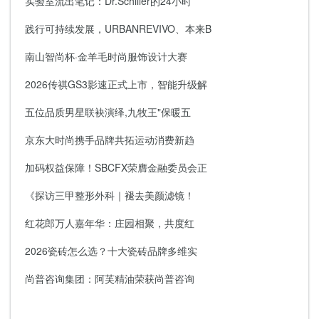
实验室流出笔记：Dr.Schiller的24小时
践行可持续发展，URBANREVIVO、本来B
南山智尚杯·金羊毛时尚服饰设计大赛
2026传祺GS3影速正式上市，智能升级解
五位品质男星联袂演绎,九牧王"保暖五
京东大时尚携手品牌共拓运动消费新趋
加码权益保障！SBCFX荣膺金融委员会正
《探访三甲整形外科｜褪去美颜滤镜！
红花郎万人嘉年华：庄园相聚，共度红
2026瓷砖怎么选？十大瓷砖品牌多维实
尚普咨询集团：阿芙精油荣获尚普咨询