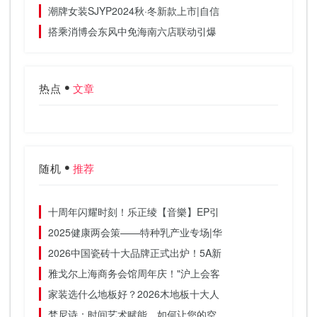
潮牌女装SJYP2024秋·冬新款上市|自信
搭乘消博会东风中免海南六店联动引爆
热点
文章
随机
推荐
十周年闪耀时刻！乐正绫【音樂】EP引
2025健康两会策——特种乳产业专场|华
2026中国瓷砖十大品牌正式出炉！5A新
雅戈尔上海商务会馆周年庆！"沪上会客
家装选什么地板好？2026木地板十大人
梵尼诗：时间艺术赋能，如何让您的空