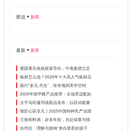
图说
新闻
最新
推荐
紧跟离岛免税政策导向，中免集团立足
板材怎么选？2026年十大高人气板材品
践行"多元·共生”，玫有瑰则美学空间
2025年除甲醛产品推荐：全场景适配款
太平鸟轻蓬羽绒新品发布：以跃动能量
致匠心跃非凡丨2025中国特种乳产业国
王致和料酒：岁末年初，共赴味蕾与情
自闭症：理解与接纳“来自星星的孩子