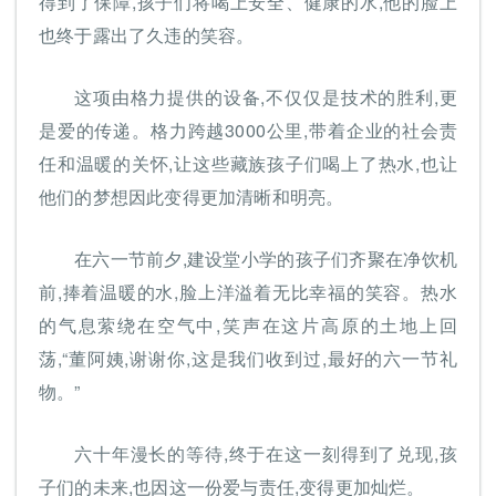
得到了保障,孩子们将喝上安全、健康的水,他的脸上
也终于露出了久违的笑容。
这项由格力提供的设备,不仅仅是技术的胜利,更
是爱的传递。格力跨越3000公里,带着企业的社会责
任和温暖的关怀,让这些藏族孩子们喝上了热水,也让
他们的梦想因此变得更加清晰和明亮。
在六一节前夕,建设堂小学的孩子们齐聚在净饮机
前,捧着温暖的水,脸上洋溢着无比幸福的笑容。热水
的气息萦绕在空气中,笑声在这片高原的土地上回
荡,“董阿姨,谢谢你,这是我们收到过,最好的六一节礼
物。”
六十年漫长的等待,终于在这一刻得到了兑现,孩
子们的未来,也因这一份爱与责任,变得更加灿烂。