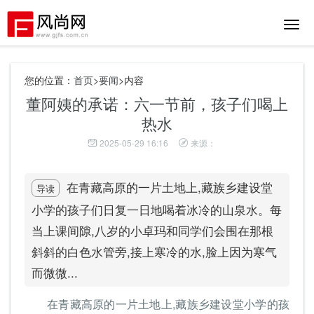
切
换
导
航
您的位置：
首页
>
要闻
>内容
董阿姨的承诺：六一节前，孩子们喝上
热水
2025-05-29 16:16
来源：
在青藏高原的一片土地上,藏族乡建设堂
导读
小学的孩子们日复一日地喝着冰冷的山泉水。每
当上课间隙,八岁的小卓玛和同学们会围在那根
斜斜的白色水管旁,接上寒冷的水,脸上因为寒气
而微微...
在青藏高原的一片土地上,藏族乡建设堂小学的孩