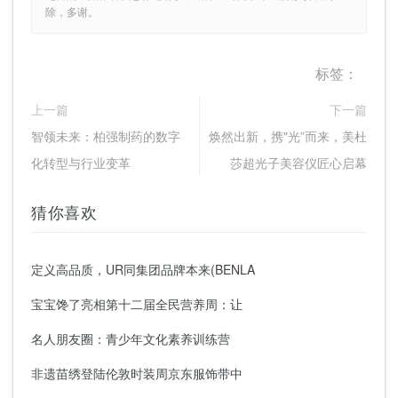
除，多谢。
标签：
上一篇
下一篇
智领未来：柏强制药的数字
焕然出新，携"光”而来，美杜
化转型与行业变革
莎超光子美容仪匠心启幕
猜你喜欢
定义高品质，UR同集团品牌本来(BENLA
宝宝馋了亮相第十二届全民营养周：让
名人朋友圈：青少年文化素养训练营
非遗苗绣登陆伦敦时装周京东服饰带中