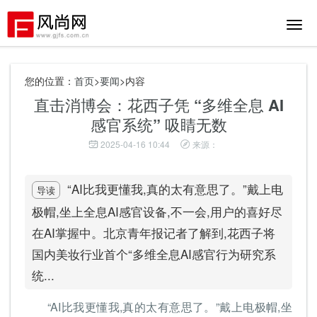
切
换
导
航
您的位置：
首页
>
要闻
>内容
直击消博会：花西子凭 “多维全息 AI
感官系统” 吸睛无数
2025-04-16 10:44
来源：
“AI比我更懂我,真的太有意思了。”戴上电
导读
极帽,坐上全息AI感官设备,不一会,用户的喜好尽
在AI掌握中。北京青年报记者了解到,花西子将
国内美妆行业首个“多维全息AI感官行为研究系
统...
“AI比我更懂我,真的太有意思了。”戴上电极帽,坐