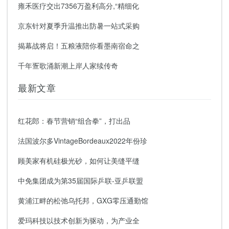
雍禾医疗交出7356万盈利高分,“精细化
京东针对夏季升温推出防暑一站式采购
揭幕战将启！五粮液陪你看墨南宿命之
千年疍歌涌新潮上岸人家续传奇
最新文章
红花郎：春节营销“组合拳”，打出品
法国波尔多VintageBordeaux2022年份珍
顾美家有机硅极光砂，如何让美缝平缝
中免集团成为第35届国际乒联-亚乒联盟
黄浦江畔的松弛乌托邦，GXG零压通勤馆
爱玛科技以技术创新为驱动，为产业全