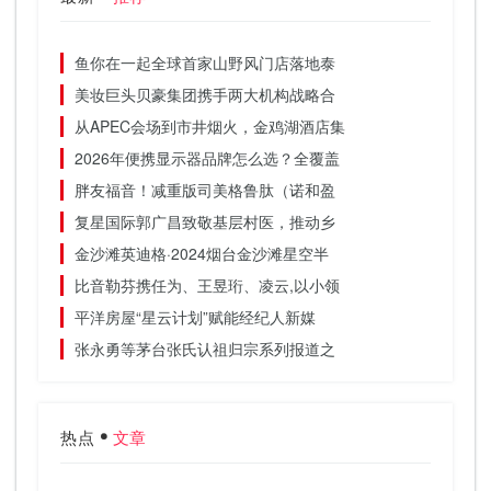
鱼你在一起全球首家山野风门店落地泰
美妆巨头贝豪集团携手两大机构战略合
从APEC会场到市井烟火，金鸡湖酒店集
2026年便携显示器品牌怎么选？全覆盖
胖友福音！减重版司美格鲁肽（诺和盈
复星国际郭广昌致敬基层村医，推动乡
金沙滩英迪格·2024烟台金沙滩星空半
比音勒芬携任为、王昱珩、凌云,以小领
平洋房屋“星云计划”赋能经纪人新媒
张永勇等茅台张氏认祖归宗系列报道之
热点
文章