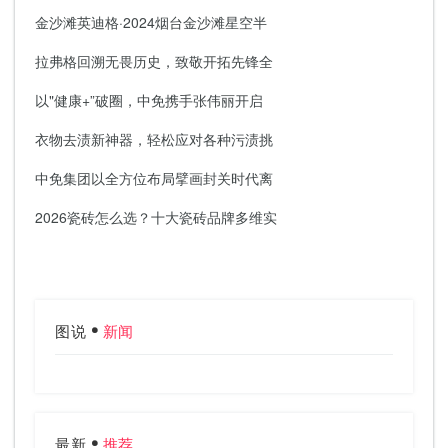
金沙滩英迪格·2024烟台金沙滩星空半
拉弗格回溯无畏历史，致敬开拓先锋全
以"健康+”破圈，中免携手张伟丽开启
衣物去渍新神器，轻松应对各种污渍挑
中免集团以全方位布局擘画封关时代离
2026瓷砖怎么选？十大瓷砖品牌多维实
图说
新闻
最新
推荐