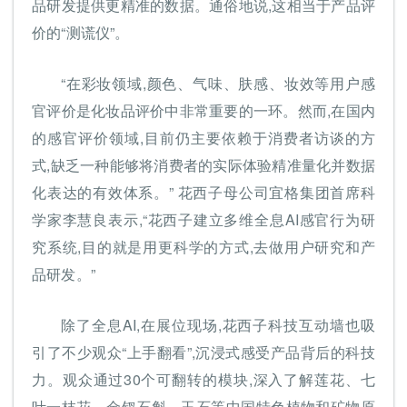
品研发提供更精准的数据。通俗地说,这相当于产品评
价的“测谎仪”。
“在彩妆领域,颜色、气味、肤感、妆效等用户感
官评价是化妆品评价中非常重要的一环。然而,在国内
的感官评价领域,目前仍主要依赖于消费者访谈的方
式,缺乏一种能够将消费者的实际体验精准量化并数据
化表达的有效体系。” 花西子母公司宜格集团首席科
学家李慧良表示,“花西子建立多维全息AI感官行为研
究系统,目的就是用更科学的方式,去做用户研究和产
品研发。”
除了全息AI,在展位现场,花西子科技互动墙也吸
引了不少观众“上手翻看”,沉浸式感受产品背后的科技
力。观众通过30个可翻转的模块,深入了解莲花、七
叶一枝花、金钗石斛、玉石等中国特色植物和矿物原