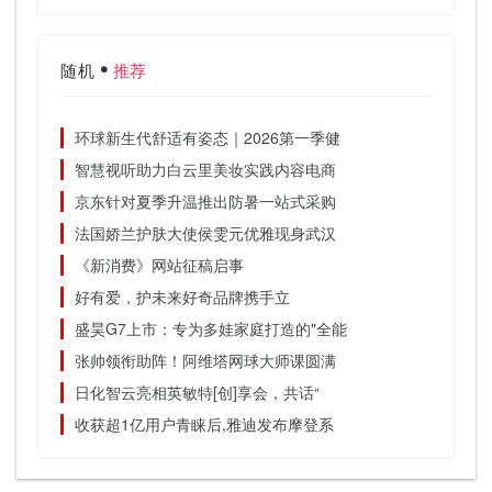
随机
推荐
环球新生代舒适有姿态｜2026第一季健
智慧视听助力白云里美妆实践内容电商
京东针对夏季升温推出防暑一站式采购
法国娇兰护肤大使侯雯元优雅现身武汉
《新消费》网站征稿启事
​好有爱，护未来好奇品牌携手立
盛昊G7上市：专为多娃家庭打造的"全能
张帅领衔助阵！阿维塔网球大师课圆满
日化智云亮相英敏特[创]享会，共话“
收获超1亿用户青睐后,雅迪发布摩登系