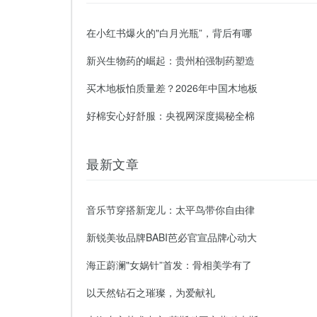
在小红书爆火的"白月光瓶”，背后有哪
新兴生物药的崛起：贵州柏强制药塑造
买木地板怕质量差？2026年中国木地板
好棉安心好舒服：央视网深度揭秘全棉
最新文章
音乐节穿搭新宠儿：太平鸟带你自由律
新锐美妆品牌BABI芭必官宣品牌心动大
海正蔚澜"女娲针”首发：骨相美学有了
以天然钻石之璀璨，为爱献礼