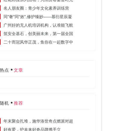
名人朋友圈：青少年文化素养训练营
同"奢"同"效",修护臻妙——慕衍星辰凝
广州好的无人机培训机构，认准能飞航
筑安全基石，创美丽未来，第一届全国
二十而冠风华正茂，鱼你在一起数字中
热点
文章
随机
推荐
年末聚会扎堆，施华洛世奇点燃派对超
​好有爱，护未来好奇品牌携手立