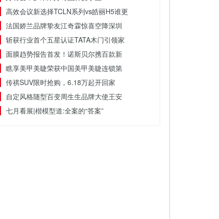
高效会议新选择TCLN系列vs皓丽H5谁更
法国娇兰品牌挚友江奇霖惊喜空降深圳
斩获行业首个五星认证TATA木门引领家
面膜趋势报告首发！诺斯贝尔携百款新
瞧享美甲美睫荣获中国美甲美睫连锁第
传祺SUV限时抢购，6.18万起开回家
自定风格随型百变周生生品牌大使王安
七月看展|楷模型道:全案的“答案”