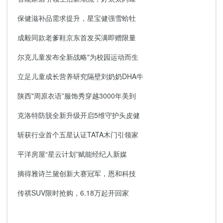
保健滋补品需求提升，星宝健强雪蛤牡
成毅同款老爹鞋京东首发买满即赠限量
尔克儿童发布全新战略"为校园运动而生
立足儿童成长营养研究隔壁刘奶奶DHA牛
陕西"周原衣语”服饰秀穿越3000年美到
克洛特防脱全新升级开启5维守护头皮健
斩获行业首个五星认证TATA木门引领家
平洋房屋“星云计划”赋能经纪人新媒
摘得雅诗兰黛创新大赛冠军，恩和科技
传祺SUV限时抢购，6.18万起开回家