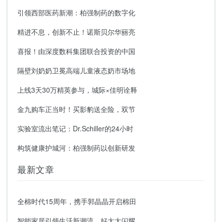
引领西部医药新潮：柏强制药的数字化
精进不息，创新不止！诺斯贝尔华丽亮
喜报！由深度数科集团联合投资的中国
隔壁刘奶奶卫冕高端儿童液态奶市场地
上线3天30万精英参与，城际×佳明诠释
金九购车正当时！买影豹送全险，双节
实验室流出笔记：Dr.Schiller的24小时
构筑健康护城河：柏强制药以创新研发
最新文章
全棉时代15周年，携手郭晶晶开启棉田
智能家居引领生活新潮流，好太太闪耀