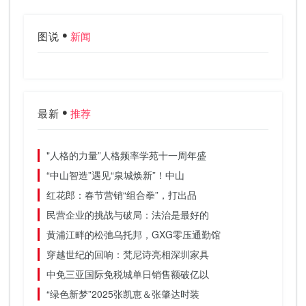
图说
新闻
最新
推荐
"人格的力量”人格频率学苑十一周年盛
“中山智造”遇见“泉城焕新”！中山
红花郎：春节营销“组合拳”，打出品
民营企业的挑战与破局：法治是最好的
黄浦江畔的松弛乌托邦，GXG零压通勤馆
穿越世纪的回响：梵尼诗亮相深圳家具
中免三亚国际免税城单日销售额破亿以
“绿色新梦”2025张凯恵＆张肇达时装