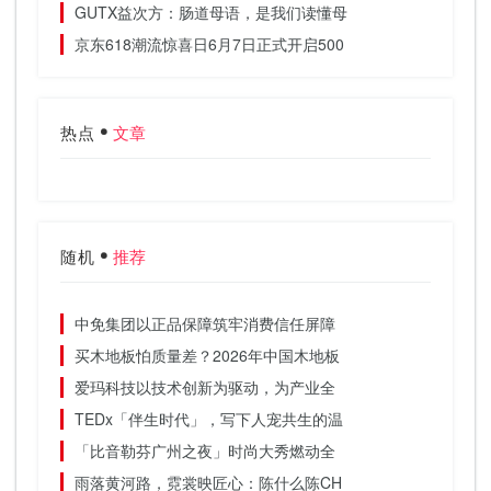
GUTX益次方：肠道母语，是我们读懂母
京东618潮流惊喜日6月7日正式开启500
热点
文章
随机
推荐
中免集团以正品保障筑牢消费信任屏障
买木地板怕质量差？2026年中国木地板
爱玛科技以技术创新为驱动，为产业全
TEDx「伴生时代」，写下人宠共生的温
「比音勒芬广州之夜」时尚大秀燃动全
雨落黄河路，霓裳映匠心：陈什么陈CH