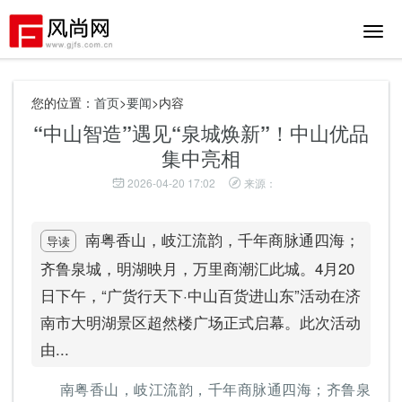
切
换
导
航
您的位置：
首页
>
要闻
>内容
“中山智造”遇见“泉城焕新”！中山优品
集中亮相
2026-04-20 17:02
来源：
南粤香山，岐江流韵，千年商脉通四海；
导读
齐鲁泉城，明湖映月，万里商潮汇此城。4月20
日下午，“广货行天下·中山百货进山东”活动在济
南市大明湖景区超然楼广场正式启幕。此次活动
由...
南粤香山，岐江流韵，千年商脉通四海；齐鲁泉