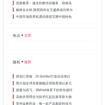
优路教育：健全职教培训服务，助推高
榆林女企杯.陕西风尚女王盛典成功举办
中国市场世界机遇丝路驼宝携中国特色
热点
文章
随机
推荐
挥别口罩脸：Dr.Schiller打造自信美白
周大福全球首家旗舰店登陆香港以多元
授翼与高飞：SNH48体系下的良性循环
花柏禾用理念与技术扛起抗衰革新大旗
贵州金桥药业：每一款产品都是科技与