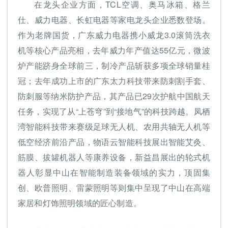
在龙头企业方面，TCL空调、奥马冰箱、格兰
仕、威力电器、长虹电器等家电龙头企业悉数登场。
作为老牌国货，广东威力电器携小威龙3.0滚筒洗衣
机等核心产品亮相，去年威力年产值达55亿元，微波
炉产能跻身全球前三，制冷产品斩获多项全球销量桂
冠；去年成功上市的广东太力科技带来防刺割手套、
防刺服等纳米防护产品，其产品已29次护航中国航天
任务，实现了从“上苍穹”到“接地气”的科技跨越。凤栖
湾智能科技带来赛级足球无人机、农用共轴无人机等
低空经济前沿产品，物语云智能科技展出智能艾灸、
筋膜、拔罐机器人等康养设备，新益昌展出的轮式机
器人彰显中山在智能制造装备领域的实力，顶固集
创、欧普照明、雷蒙照明等则集中呈现了中山在高端
家居和灯饰照明领域的匠心制造。