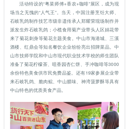
活动特设的“粤菜师傅+香农+咖啡”展区，成为现
场当之无愧的“人气王”。当天，中国注册烹饪大师、
石岐乳鸽制作技艺市级非遗传承人郑耀荣现场制作并
派发生炸石岐乳鸽；小榄食用菊产业带头人区娟花带
来了菊花刺身等菊花主题美食。中山市海港城、三溪
酒楼、红鼎会等知名餐饮企业纷纷亮出招牌菜品。中
山市技师学院和中山市现代职业技术学校的师生团队
准备了菊花柠檬茶、咀香园杏仁饼、手冲咖啡等3000
余份特色美食供市民免费品鉴。还有19家参展企业带
来石岐乳鸽、脆肉鲩、中山腊味、神湾菠萝酥等具有
中山特色的优质美食产品。