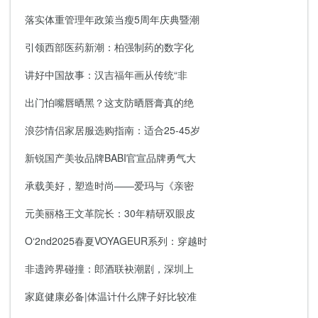
落实体重管理年政策当瘦5周年庆典暨潮
引领西部医药新潮：柏强制药的数字化
讲好中国故事：汉吉福年画从传统“非
出门怕嘴唇晒黑？这支防晒唇膏真的绝
浪莎情侣家居服选购指南：适合25-45岁
新锐国产美妆品牌BABI官宣品牌勇气大
承载美好，塑造时尚——爱玛与《亲密
元美丽格王文革院长：30年精研双眼皮
O‘2nd2025春夏VOYAGEUR系列：穿越时
非遗跨界碰撞：郎酒联袂潮剧，深圳上
家庭健康必备|体温计什么牌子好比较准