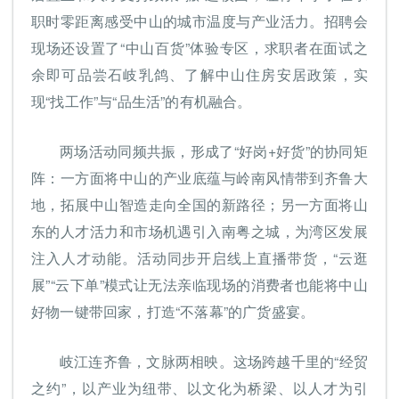
职时零距离感受中山的城市温度与产业活力。招聘会
现场还设置了“中山百货”体验专区，求职者在面试之
余即可品尝石岐乳鸽、了解中山住房安居政策，实
现“找工作”与“品生活”的有机融合。
两场活动同频共振，形成了“好岗+好货”的协同矩
阵：一方面将中山的产业底蕴与岭南风情带到齐鲁大
地，拓展中山智造走向全国的新路径；另一方面将山
东的人才活力和市场机遇引入南粤之城，为湾区发展
注入人才动能。活动同步开启线上直播带货，“云逛
展”“云下单”模式让无法亲临现场的消费者也能将中山
好物一键带回家，打造“不落幕”的广货盛宴。
岐江连齐鲁，文脉两相映。这场跨越千里的“经贸
之约”，以产业为纽带、以文化为桥梁、以人才为引