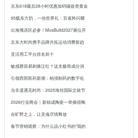
京东618最后28小时优惠加码镶嵌类黄金
95载东方韵，一份世界礼：百雀羚闪耀
出海俄语区必参！MosBuild2027展位开
京东大时尚携手品牌共拓运动消费新趋
灵活用工平台排名前十
敏感唇容易刺痛泛红？这支极简成分润
引领西部医药新潮：柏强制药的数字化
当非遗遇见时尚：2025海丝国际文旅节
2026行业两会｜新锦成陶瓷一举摘得陶
在旷野之上，让灵魂尽情释放
春节营销观察：为什么说小红书的"我的