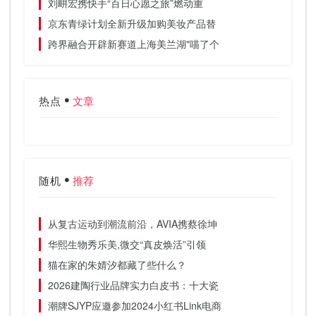
刘畊宏携快手“百日心愿之旅”燃动重
京东青绿计划全新升级加购美妆产品替
跨界融合开辟新赛道上海美兰湖"喵了个
热点
文章
随机
推荐
从复古运动到潮流前沿，AVIA携蔡徐坤
华熙生物秀乐美,微交“真皮焕活”引领
猫在家的朱婧汐都藏了些什么？
2026建陶行业品牌实力白皮书：十大瓷
潮牌SJYP应邀参加2024小红书Link电商