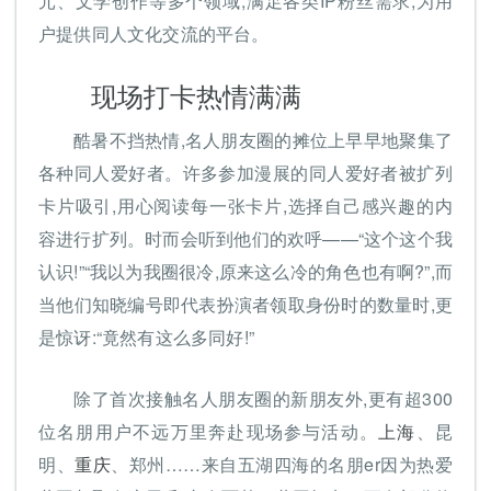
元、文学创作等多个领域,满足各类IP粉丝需求,为用
户提供同人文化交流的平台。
现场打卡热情满满
酷暑不挡热情,名人朋友圈的摊位上早早地聚集了
各种同人爱好者。许多参加漫展的同人爱好者被扩列
卡片吸引,用心阅读每一张卡片,选择自己感兴趣的内
容进行扩列。时而会听到他们的欢呼——“这个这个我
认识!”“我以为我圈很冷,原来这么冷的角色也有啊?”,而
当他们知晓编号即代表扮演者领取身份时的数量时,更
是惊讶:“竟然有这么多同好!”
除了首次接触名人朋友圈的新朋友外,更有超300
位名朋用户不远万里奔赴现场参与活动。
上海
、昆
明、
重庆
、郑州……来自五湖四海的名朋er因为热爱