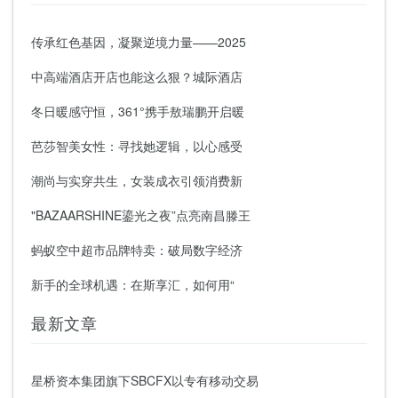
传承红色基因，凝聚逆境力量——2025
中高端酒店开店也能这么狠？城际酒店
冬日暖感守恒，361°携手敖瑞鹏开启暖
芭莎智美女性：寻找她逻辑，以心感受
潮尚与实穿共生，女装成衣引领消费新
"BAZAARSHINE鎏光之夜”点亮南昌滕王
蚂蚁空中超市品牌特卖：破局数字经济
新手的全球机遇：在斯享汇，如何用“
最新文章
星桥资本集团旗下SBCFX以专有移动交易