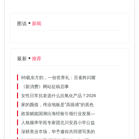
图说
新闻
最新
推荐
95载东方韵，一份世界礼：百雀羚闪耀
《新消费》网站征稿启事
女性日常抗老选什么抗氧化产品？2026
家的颜值，伟业地板是"高级感"的底色
政策赋能国潮出海经验引领行业发展—
人格频率学苑专家团北川安昌小学公益
深耕美业市场，华予邀你共同谱写美的