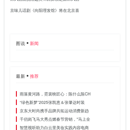
京味儿话剧《向阳理发馆》将在北京喜
图说
新闻
最新
推荐
雨落黄河路，霓裳映匠心：陈什么陈CH
“绿色新梦”2025张凯恵＆张肇达时装
京东大时尚携手品牌共拓运动消费新趋
千仞岗飞马大秀点燃春节营销，"马上全
智慧视听助力白云里美妆实践内容电商