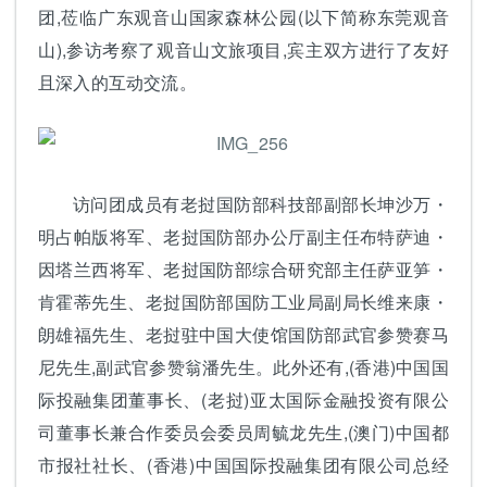
团,莅临广东观音山国家森林公园(以下简称东莞观音
山),参访考察了观音山文旅项目,宾主双方进行了友好
且深入的互动交流。
访问团成员有老挝国防部科技部副部长坤沙万・
明占帕版将军、老挝国防部办公厅副主任布特萨迪・
因塔兰西将军、老挝国防部综合研究部主任萨亚笋・
肯霍蒂先生、老挝国防部国防工业局副局长维来康・
朗雄福先生、老挝驻中国大使馆国防部武官参赞赛马
尼先生,副武官参赞翁潘先生。此外还有,(香港)中国国
际投融集团董事长、(老挝)亚太国际金融投资有限公
司董事长兼合作委员会委员周毓龙先生,(澳门)中国都
市报社社长、(香港)中国国际投融集团有限公司总经