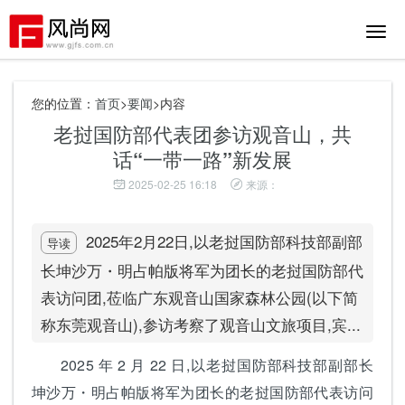
切
换
导
航
您的位置：
首页
>
要闻
>内容
老挝国防部代表团参访观音山，共
话“一带一路”新发展
2025-02-25 16:18
来源：
2025年2月22日,以老挝国防部科技部副部
导读
长坤沙万・明占帕版将军为团长的老挝国防部代
表访问团,莅临广东观音山国家森林公园(以下简
称东莞观音山),参访考察了观音山文旅项目,宾...
2025 年 2 月 22 日,以老挝国防部科技部副部长
坤沙万・明占帕版将军为团长的老挝国防部代表访问