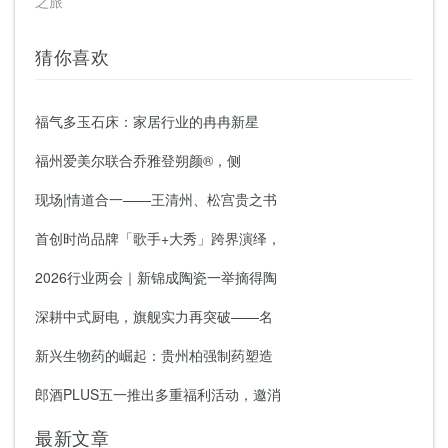
之旅
猜你喜欢
福气多玉石床：家居行业的冉冉新星
福州爱美尔联合乔雅登朔颜®，侧
现场|情道合一——王清州、松宫贵之书
首创时尚品牌「歌手+大秀」跨界演绎，
2026行业两会｜新锦成陶瓷一举摘得陶
深耕中式厨电，旗舰实力再突破——名
新兴生物药的崛起：贵州柏强制药塑造
郎酒PLUS五一推出多重福利活动，邀消
最新文章