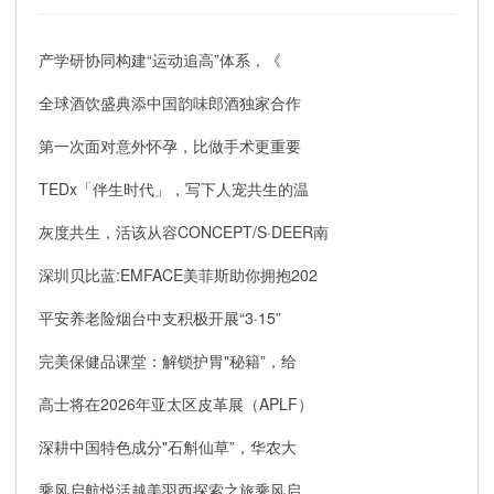
产学研协同构建“运动追高”体系，《
全球酒饮盛典添中国韵味郎酒独家合作
第一次面对意外怀孕，比做手术更重要
TEDx「伴生时代」，写下人宠共生的温
灰度共生，活该从容CONCEPT/S·DEER南
深圳贝比蓝:EMFACE美菲斯助你拥抱202
平安养老险烟台中支积极开展“3·15”
完美保健品课堂：解锁护胃"秘籍”，给
高士将在2026年亚太区皮革展（APLF）
深耕中国特色成分"石斛仙草”，华农大
乘风启航悦活越美羽西探索之旅乘风启